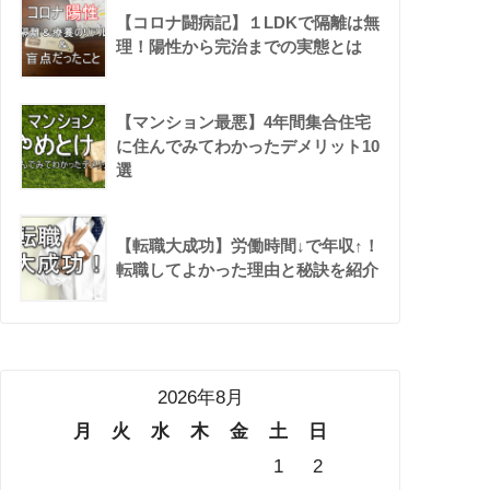
【コロナ闘病記】１LDKで隔離は無
理！陽性から完治までの実態とは
【マンション最悪】4年間集合住宅
に住んでみてわかったデメリット10
選
【転職大成功】労働時間↓で年収↑！
転職してよかった理由と秘訣を紹介
2026年8月
月
火
水
木
金
土
日
1
2