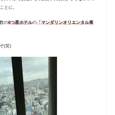
すことに。
数の
6つ星ホテル
の
「マンダリンオリエンタル東
(笑)