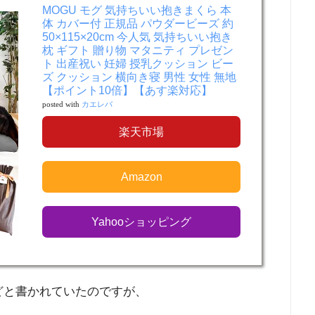
MOGU モグ 気持ちいい抱きまくら 本
体 カバー付 正規品 パウダービーズ 約
50×115×20cm 今人気 気持ちいい抱き
枕 ギフト 贈り物 マタニティ プレゼン
ト 出産祝い 妊婦 授乳クッション ビー
ズ クッション 横向き寝 男性 女性 無地
【ポイント10倍】【あす楽対応】
posted with
カエレバ
楽天市場
Amazon
Yahooショッピング
」などと書かれていたのですが、