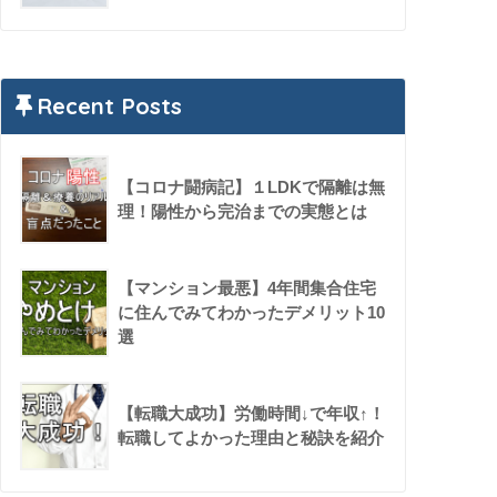
Recent Posts
【コロナ闘病記】１LDKで隔離は無
理！陽性から完治までの実態とは
【マンション最悪】4年間集合住宅
に住んでみてわかったデメリット10
選
【転職大成功】労働時間↓で年収↑！
転職してよかった理由と秘訣を紹介